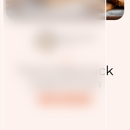
Judith Haudum
7.11.2020
Blog
Trainingssnack
Lebkuchen
Rezept
Ernährung