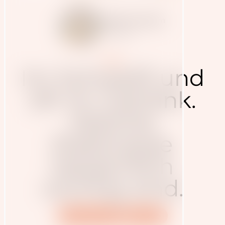
Judith Haudum
4.6.2026
Blog
Im Schweiß und
oft im Getränk.
Welche
Elektrolyte
tatsächlich
wichtig sind.
Performance
Training